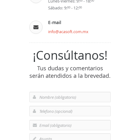
Lunes-Viernes: 9:
- 18:
00
00
Sábado: 9:
- 12:
00
00
E-mail
info@acasoft.com.mx
¡Consúltanos!
Tus dudas y comentarios
serán atendidos a la brevedad.