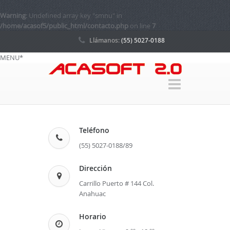
Warning
: Undefined array key "smnu" in
/home/acasof5/public_html/contacto.php
on line
7
Llámanos:
(55) 5027-0188
MENU*
Teléfono
(55) 5027-0188/89
Dirección
Carrillo Puerto # 144 Col.
Anahuac
Horario